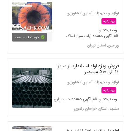
لوازم و تجهیزات آبیاری کشاورزی
پربازدید
وضعیت
نو
نام آگهی دهنده
آراد بسپار آساک
هویت تأیید شده
ورامین
,
استان تهران
فروش ویژه لوله استاندارد از سایز
16 الی 500 میلیمتر
لوازم و تجهیزات آبیاری کشاورزی
پربازدید
وضعیت
نو
نام آگهی دهنده
حمید زارع
مشهد
,
استان خراسان رضوی
لوله پلی اتیلن استاندارد و غیر