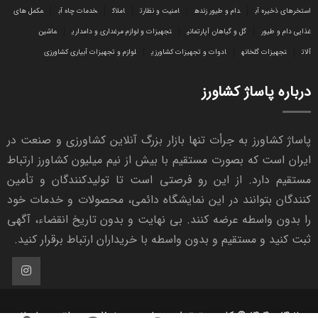
استخرهای ذخیره آب
دام و طیور زنده
امنیت و نظارت
املاک
خدمات چاه آب
مکمل های
غذایی دام و طیور
گل و گیاهان آپارتمانی
تجهیزات و لوازم مرغداری و دامداری
ماشین
آلات
تجهیزات گلخانه
ادوات و تجهیزات کشاورزی
لوازم و تجهیزات آبیاری کشاورزی
درباره پاساژ کشاورز
پاساژ کشاورز به جرأت تنها بازار بزرگ آنلاین کشاورزی و صنعت در
ایران است که بصورت مستقیم با بیش از نیم میلیون کشاورز ارتباط
مستقیم دارد. از این رو فرصتی است تا تولیدکنندگان و تأمین
کنندگان بتوانند در این نمایشگاه دائمی، محصولات و خدمات خود
را بدون واسطه عرضه کنند. بی نهایت و بدون تاریخ انقضاء، آگهی
ثبت کنید و مستقیم و بدون واسطه با خریداران ارتباط برقرار کنید.
1402 - 1404 © کلیه حقوق این سایت محفوظ و متعلق به پاساژ