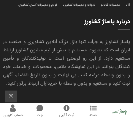
آلات
تجهیزات گلخانه
ادوات و تجهیزات کشاورزی
لوازم و تجهیزات آبیاری کشاورزی
درباره پاساژ کشاورز
پاساژ کشاورز به جرأت تنها بازار بزرگ آنلاین کشاورزی و صنعت در
ایران است که بصورت مستقیم با بیش از نیم میلیون کشاورز ارتباط
مستقیم دارد. از این رو فرصتی است تا تولیدکنندگان و تأمین
کنندگان بتوانند در این نمایشگاه دائمی، محصولات و خدمات خود
را بدون واسطه عرضه کنند. بی نهایت و بدون تاریخ انقضاء، آگهی
ثبت کنید و مستقیم و بدون واسطه با خریداران ارتباط برقرار کنید.
1402 - 1404 © کلیه حقوق این سایت محفوظ و متعلق به پاساژ
دسته
ثبت آگهی
چت
حساب کاربری
کشاورز می‌باشد. نسخه 1.7.2