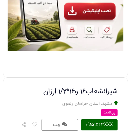
شیرانشعاب۱۶ و۱۶*۱/۲ ارزان
مشهد
,
استان خراسان رضوی
پربازدید
09151563XXX
چت