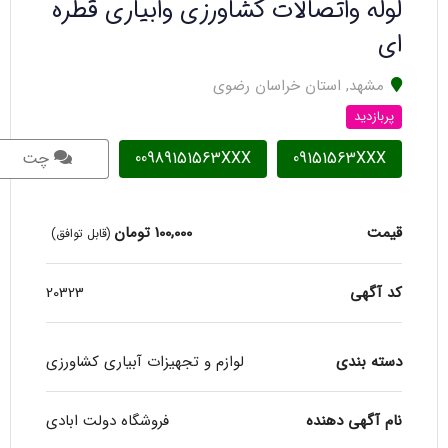
لوله واتصالات کشاورزی وابیاری قطره
ای
مشهد
,
استان خراسان رضوی
پربازدید
09151563XXX
00989151563XXX
چت
قیمت
100,000
تومان
(قابل توافق)
کد آگهی
20323
دسته بندی
لوازم و تجهیزات آبیاری کشاورزی
نام آگهی دهنده
فروشگاه دولت ابادی