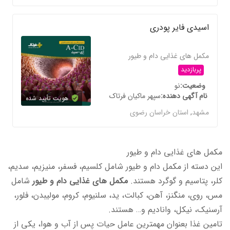
اسیدی فایر پودری
مکمل های غذایی دام و طیور
پربازدید
وضعیت
نو
نام آگهی دهنده
سپهر ماکیان فرتاک
هویت تأیید شده
مشهد
,
استان خراسان رضوی
مکمل های غذایی دام و طیور
این دسته از مکمل دام و طیور شامل کلسیم، فسفر، منیزیم، سدیم،
کلر، پتاسیم و گوگرد هستند.
مکمل های غذایی دام و طیور
شامل
مس، روی، منگنز، آهن، کبالت، ید، سلنیوم، کروم، مولیبدن، فلور،
آرسنیک، نیکل، وانادیم و… هستند.
تامین غذا بعنوان مهمترین عامل حیات پس از آب و هوا، یکی از