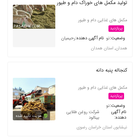
تولید مکمل های خوراک دام و طیور
مکمل های غذایی دام و طیور
پربازدید
وضعیت
نو
نام آگهی دهنده
رحیمیان
همدان
,
استان همدان
کنجاله پنبه دانه
مکمل های غذایی دام و طیور
پربازدید
وضعیت
نو
نام آگهی
شرکت روغن طلایی
هویت تأیید شده
دهنده
بینالود
نیشابور
,
استان خراسان رضوی