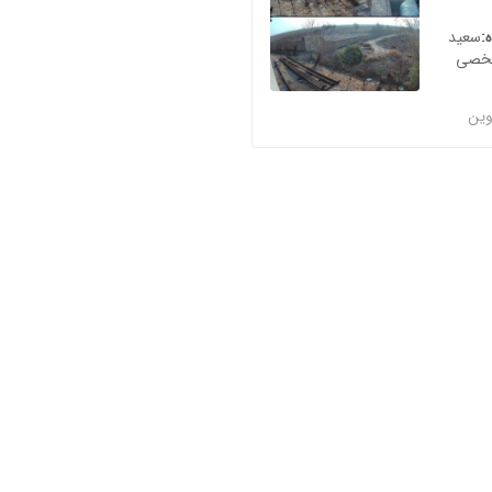
ه
سعید
خصی
وین