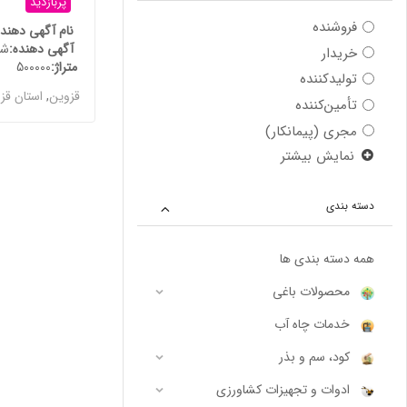
پربازدید
فروشنده
نام آگهی دهند
آگهی دهنده
ش
خریدار
متراژ
500000
تولیدکننده
قزوین
,
استان قز
تأمین‌کننده
مجری (پیمانکار)
نمایش بیشتر
دسته بندی
همه دسته بندی ها
محصولات باغی
خدمات چاه آب
کود، سم و بذر
ادوات و تجهیزات کشاورزی