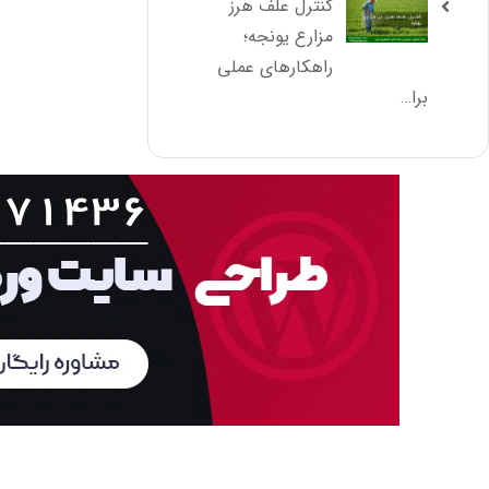
کنترل علف هرز
مزارع یونجه؛
راهکارهای عملی
برا…