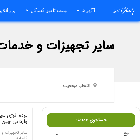
رش
آگهی‌ها
لیست تأمین کنندگان
ابزار آنلای
ه
حتوا
سایر تجهیزات و خدمات 
انتخاب موقعیت
پرده انرژی سی
جستجوی هدفمند
وارداتی چین 
سایر تجهیزات و
نوع
گلخانه