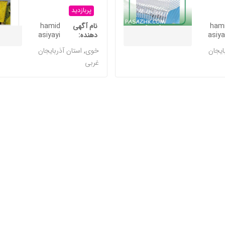
پربازدید
ham
نام آگهی
hamid
asiya
دهنده
asiyayi
ایجان
خوی
,
استان آذربایجان
غربی