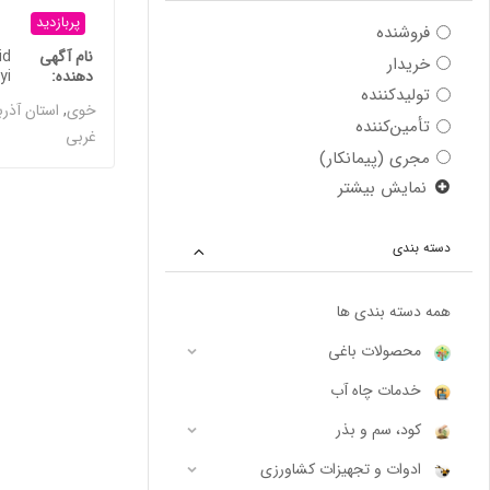
پربازدید
فروشنده
نام آگهی
id
خریدار
دهنده
yi
تولیدکننده
خوی
,
استان آذرب
تأمین‌کننده
غربی
مجری (پیمانکار)
نمایش بیشتر
دسته بندی
همه دسته بندی ها
محصولات باغی
خدمات چاه آب
کود، سم و بذر
ادوات و تجهیزات کشاورزی