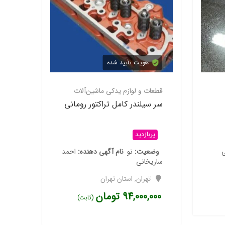
هویت تأیید شده
هویت تأیید شده
قطعات و لوازم یدکی ماشین‌آلات
قطعات و لوازم یدکی م
پمپ سه گوش تراکتور فیات
سر سیلندر کامل ترا
پربازدید
پربازدید
نام آگهی دهنده
احمد ساریخانی
وضعیت
نو
نام آگه
ساریخانی
تهران
,
استان تهران
تهران
,
استان تهران
2,200,000
تومان
(ثابت)
94,000,000
توما