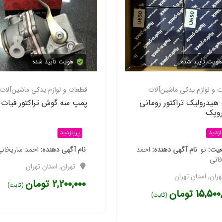
شین‌آلات
هویت تأیید شده
قطعات و لوازم یدکی ماشین‌آلات
پمپ هیدرولیک تراکتور رومانی
هیدروپک
 دهنده
احمد
پربازدید
وضعیت
نو
نام آگهی دهنده
احمد
ن
(ثابت)
ساریخانی
تهران
,
استان تهران
15,500,000
تومان
(ثابت)