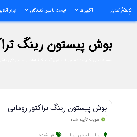
رش
آگهی‌ها
لیست تأمین کنندگان
ابزار آنلای
ه
حتوا
بوش پیستون رینگ تراکت
صفحه اصلی
پاساژ کشاورز
ماشین آلات
قطعات و لوازم یدکی ماشین
بوش پیستون رینگ تراکتور رومانی
هویت تأیید شده
تهران
,
استان تهران
فروشنده