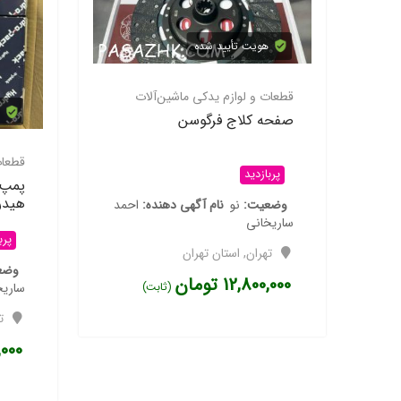
هویت تأیید شده
قطعات و لوازم یدکی ما
هویت تأیید شده
صفحه کلاج فرگوسن
قطعات و لوازم یدکی ماشین‌آلات
پربازدید
واتر پمپ تراکتور فیات
وضعیت
نو
نام آگهی
ساریخانی
پربازدید
تهران
,
استان تهران
نام آگهی دهنده
احمد ساریخانی
12,800,000
توما
تهران
,
استان تهران
4,500,000
تومان
(ثابت)