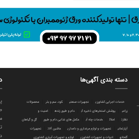
دسته بندی آگهی‌ها
د
پا
خدمات اجرایی کشاورزی
تجهیزات صنعتی
کود، سم و بذر
محصولات
ص
زراعی
پوشش استخرهای ذخیره آب
دام و طیور زنده
امنیت و
می
نظارت
املاک
خدمات چاه آب
مکمل های غذایی دام و طیور
گل و گیاهان
تا
آپارتمانی
تجهیزات و لوازم مرغداری و دامداری
ماشین آلات
تجهیزات
د
گلخانه
ادوات و تجهیزات کشاورزی
لوازم و تجهیزات آبیاری کشاورزی