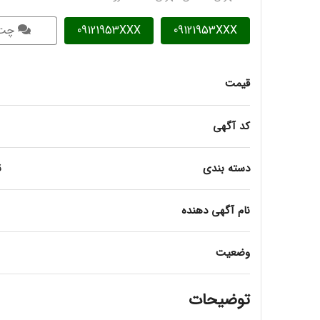
09121953XXX
09121953XXX
چت
قیمت
کد آگهی
دسته بندی
ق
نام آگهی دهنده
وضعیت
توضیحات