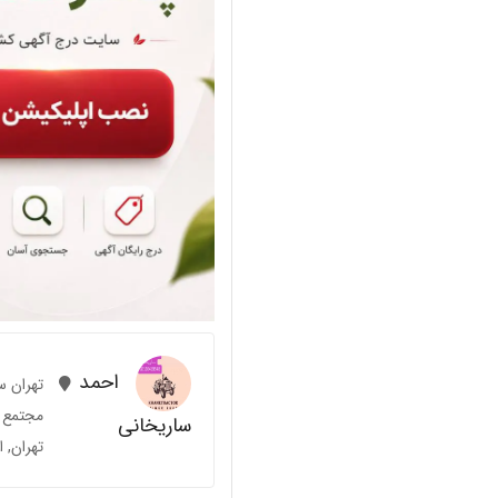
احمد
تهران 
مجتمع ت
ساریخانی
تهران, ا