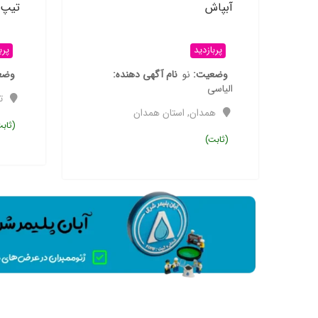
آبپاش
تیپ 20سانتی علاک
پربازدید
پرب
ف
وضعیت
نو
نام آگهی دهنده
وضع
الیاسی
ت
همدان
,
استان همدان
(ثاب
(ثابت)