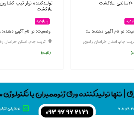
شت
تولیدکننده نوار تیپ کشاورز
علاکشت
ازدید
پربازدید
یت
نو
نام آگهی دهنده
علا
وضعیت
نو
نام آگهی دهنده
ع
ربت جام
,
استان خراسان رضوی
تربت جام
,
استان خراسان ر
ت)
(ثابت)