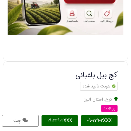
کج بیل باغبانی
هویت تأیید شده
کرج
,
استان البرز
پربازدید
09022902XXX
09022902XXX
چت