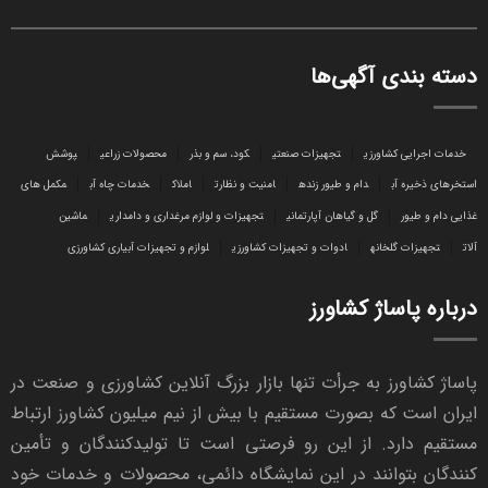
دسته بندی آگهی‌ها
خدمات اجرایی کشاورزی
تجهیزات صنعتی
کود، سم و بذر
محصولات زراعی
پوشش
استخرهای ذخیره آب
دام و طیور زنده
امنیت و نظارت
املاک
خدمات چاه آب
مکمل های
غذایی دام و طیور
گل و گیاهان آپارتمانی
تجهیزات و لوازم مرغداری و دامداری
ماشین
آلات
تجهیزات گلخانه
ادوات و تجهیزات کشاورزی
لوازم و تجهیزات آبیاری کشاورزی
درباره پاساژ کشاورز
پاساژ کشاورز به جرأت تنها بازار بزرگ آنلاین کشاورزی و صنعت در
ایران است که بصورت مستقیم با بیش از نیم میلیون کشاورز ارتباط
مستقیم دارد. از این رو فرصتی است تا تولیدکنندگان و تأمین
کنندگان بتوانند در این نمایشگاه دائمی، محصولات و خدمات خود