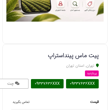
پیت ماس پینداستراپ
تهران
,
استان تهران
پربازدید
09337636XXX
09337636XXX
چت
قیمت
تماس بگیرید