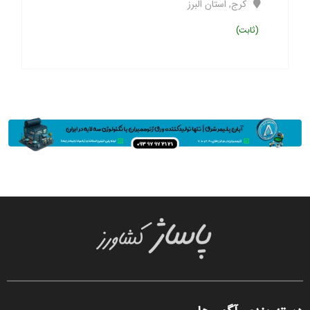
کرج
,
استان البرز
(ثابت)