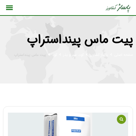
رش
ه
حتوا
پیت ماس پینداستراپ
صفحه اصلی
پاساژ کشاورز
کود، سم و بذر
کود
پیت ماس پینداستراپ