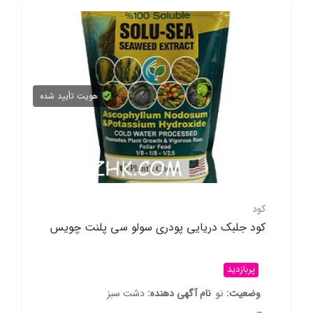
هویت تأیید شده
کود
کود جلبک دریایی پودری سولو سی پلنت چویس
پربازدید
وضعیت
نو
نام آگهی دهنده
دشت سبز