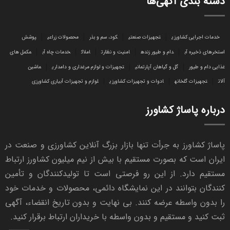
دسته بندی آگهی‌ها
خدمات اجرایی کشاورزی
تجهیزات صنعتی
کود، سم و بذر
محصولات زراعی
پوشش
استخرهای ذخیره آب
دام و طیور زنده
امنیت و نظارت
املاک
خدمات چاه آب
مکمل های
غذایی دام و طیور
گل و گیاهان آپارتمانی
تجهیزات و لوازم مرغداری و دامداری
ماشین
آلات
تجهیزات گلخانه
ادوات و تجهیزات کشاورزی
لوازم و تجهیزات آبیاری کشاورزی
درباره پاساژ کشاورز
پاساژ کشاورز به جرأت تنها بازار بزرگ آنلاین کشاورزی و صنعت در
ایران است که بصورت مستقیم با بیش از نیم میلیون کشاورز ارتباط
مستقیم دارد. از این رو فرصتی است تا تولیدکنندگان و تأمین
کنندگان بتوانند در این نمایشگاه دائمی، محصولات و خدمات خود
را بدون واسطه عرضه کنند. بی نهایت و بدون تاریخ انقضاء، آگهی
ثبت کنید و مستقیم و بدون واسطه با خریداران ارتباط برقرار کنید.