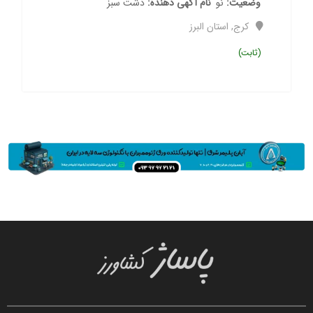
وضعیت
نو
نام آگهی دهنده
دشت سبز
کرج
,
استان البرز
(ثابت)