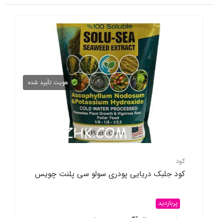
هویت تأیید شده
کود
کود جلبک دریایی پودری سولو سی پلنت چویس
پربازدید