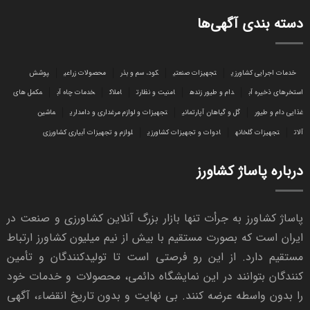
دسته بندی آگهی‌ها
خدمات اجرایی کشاورزی
تجهیزات صنعتی
کود، سم و بذر
محصولات زراعی
پوشش
استخرهای ذخیره آب
دام و طیور زنده
امنیت و نظارت
املاک
خدمات چاه آب
مکمل های
غذایی دام و طیور
گل و گیاهان آپارتمانی
تجهیزات و لوازم مرغداری و دامداری
ماشین
آلات
تجهیزات گلخانه
ادوات و تجهیزات کشاورزی
لوازم و تجهیزات آبیاری کشاورزی
درباره پاساژ کشاورز
پاساژ کشاورز به جرأت تنها بازار بزرگ آنلاین کشاورزی و صنعت در
ایران است که بصورت مستقیم با بیش از نیم میلیون کشاورز ارتباط
مستقیم دارد. از این رو فرصتی است تا تولیدکنندگان و تأمین
کنندگان بتوانند در این نمایشگاه دائمی، محصولات و خدمات خود
را بدون واسطه عرضه کنند. بی نهایت و بدون تاریخ انقضاء، آگهی