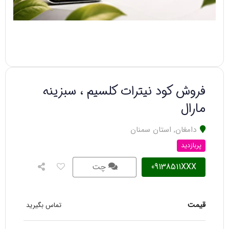
فروش کود نیترات کلسیم ، سبزینه
مارال
دامغان
,
استان سمنان
پربازدید
09138511XXX
چت
قیمت
تماس بگیرید