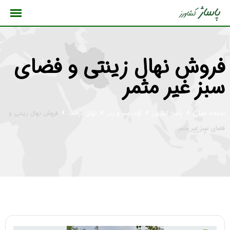
رش
ه
حتوا
فروش نهال زینتی و فضای
سبز غیر مثمر
صفحه اصلی
پاساژ کشاورز
کود، سم و بذر
نهال درخت
فروش نهال زینتی و
فضای سبز غیر مثمر