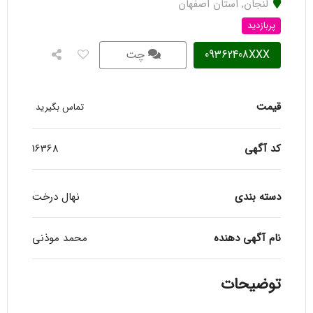
لنجان
,
استان اصفهان
پربازدید
09362408XXX
چت
قیمت
تماس بگیرید
کد آگهی
16368
دسته بندی
نهال درخت
نام آگهی دهنده
محمد موذنی
توضیحات