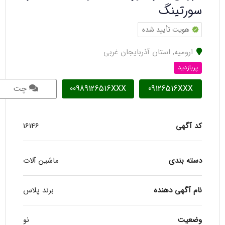
سورتینگ
هویت تأیید شده
ارومیه
,
استان آذربایجان غربی
پربازدید
09126516XXX
00989126516XXX
چت
کد آگهی
16146
دسته بندی
ماشین آلات
نام آگهی دهنده
برند پلاس
وضعیت
نو