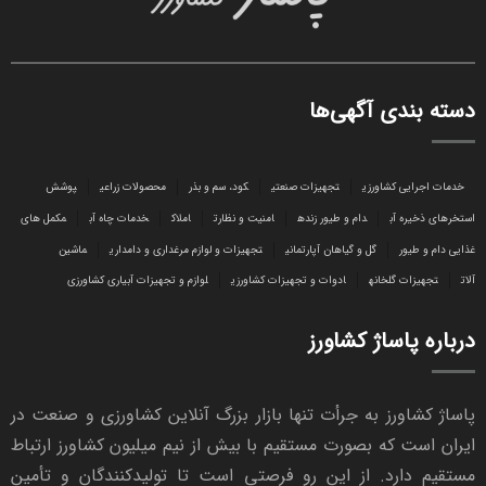
دسته بندی آگهی‌ها
خدمات اجرایی کشاورزی
تجهیزات صنعتی
کود، سم و بذر
محصولات زراعی
پوشش
استخرهای ذخیره آب
دام و طیور زنده
امنیت و نظارت
املاک
خدمات چاه آب
مکمل های
غذایی دام و طیور
گل و گیاهان آپارتمانی
تجهیزات و لوازم مرغداری و دامداری
ماشین
آلات
تجهیزات گلخانه
ادوات و تجهیزات کشاورزی
لوازم و تجهیزات آبیاری کشاورزی
درباره پاساژ کشاورز
پاساژ کشاورز به جرأت تنها بازار بزرگ آنلاین کشاورزی و صنعت در
ایران است که بصورت مستقیم با بیش از نیم میلیون کشاورز ارتباط
مستقیم دارد. از این رو فرصتی است تا تولیدکنندگان و تأمین