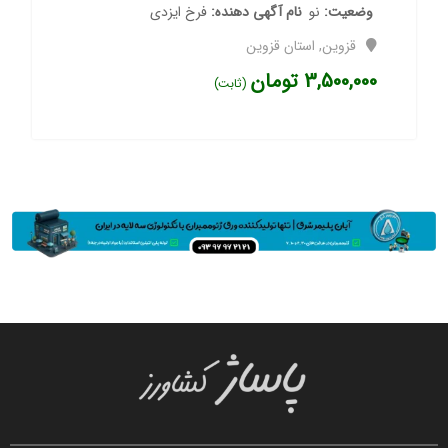
وضعیت
نو
نام آگهی دهنده
فرخ ایزدی
قزوین
,
استان قزوین
3,500,000
تومان
(ثابت)