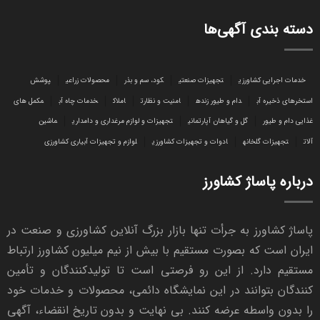
دسته بندی آگهی‌ها
خدمات اجرایی کشاورزی
تجهیزات صنعتی
کود، سم و بذر
محصولات زراعی
پوشش
استخرهای ذخیره آب
دام و طیور زنده
امنیت و نظارت
املاک
خدمات چاه آب
مکمل های
غذایی دام و طیور
گل و گیاهان آپارتمانی
تجهیزات و لوازم مرغداری و دامداری
ماشین
آلات
تجهیزات گلخانه
ادوات و تجهیزات کشاورزی
لوازم و تجهیزات آبیاری کشاورزی
درباره پاساژ کشاورز
پاساژ کشاورز به جرأت تنها بازار بزرگ آنلاین کشاورزی و صنعت در
ایران است که بصورت مستقیم با بیش از نیم میلیون کشاورز ارتباط
مستقیم دارد. از این رو فرصتی است تا تولیدکنندگان و تأمین
کنندگان بتوانند در این نمایشگاه دائمی، محصولات و خدمات خود
را بدون واسطه عرضه کنند. بی نهایت و بدون تاریخ انقضاء، آگهی