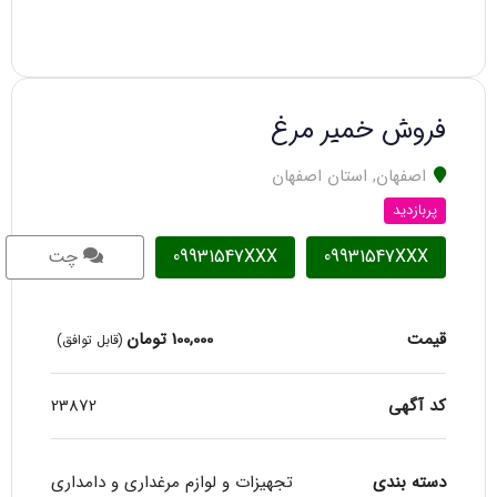
فروش خمیر مرغ
اصفهان
,
استان اصفهان
پربازدید
09931547XXX
09931547XXX
چت
قیمت
100,000
تومان
(قابل توافق)
کد آگهی
23872
دسته بندی
تجهیزات و لوازم مرغداری و دامداری