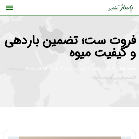
رش
ه
حتوا
فروت ست؛ تضمین باردهی
و کیفیت میوه
صفحه اصلی
پاساژ کشاورز
کود، سم و بذر
کود
کود ارگانیک
فروت ست؛
تضمین باردهی و کیفیت میوه