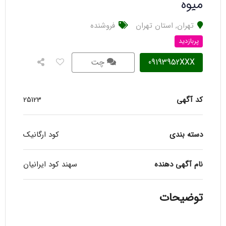
میوه
تهران
,
استان تهران
فروشنده
پربازدید
09193952XXX
چت
کد آگهی
25123
دسته بندی
کود ارگانیک
نام آگهی دهنده
سهند کود ایرانیان
توضیحات