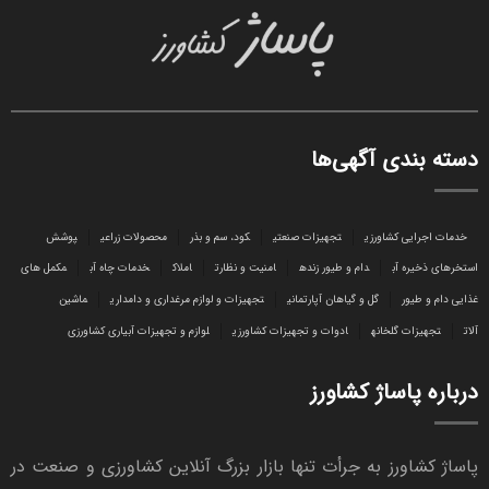
دسته بندی آگهی‌ها
خدمات اجرایی کشاورزی
تجهیزات صنعتی
کود، سم و بذر
محصولات زراعی
پوشش
استخرهای ذخیره آب
دام و طیور زنده
امنیت و نظارت
املاک
خدمات چاه آب
مکمل های
غذایی دام و طیور
گل و گیاهان آپارتمانی
تجهیزات و لوازم مرغداری و دامداری
ماشین
آلات
تجهیزات گلخانه
ادوات و تجهیزات کشاورزی
لوازم و تجهیزات آبیاری کشاورزی
درباره پاساژ کشاورز
پاساژ کشاورز به جرأت تنها بازار بزرگ آنلاین کشاورزی و صنعت در