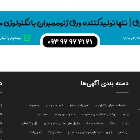
دسته بندی آگهی‌ها
د
پا
خدمات اجرایی کشاورزی
تجهیزات صنعتی
کود، سم و بذر
محصولات
ص
زراعی
پوشش استخرهای ذخیره آب
دام و طیور زنده
امنیت و
می
نظارت
املاک
خدمات چاه آب
مکمل های غذایی دام و طیور
گل و گیاهان
تا
آپارتمانی
تجهیزات و لوازم مرغداری و دامداری
ماشین آلات
تجهیزات
د