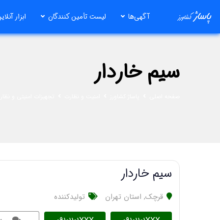
رش
آگهی‌ها
لیست تأمین کنندگان
ابزار آنلای
ه
حتوا
سیم خاردار
صفحه اصلی
پاساژ کشاورز
امنیت و نظارت
تجهیزات امنیتی و نظار
سیم خاردار
قرچک
,
استان تهران
تولیدکننده