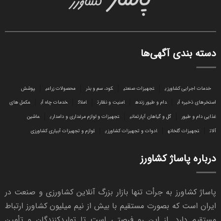
دسته بندی آگهی‌ها
خدمات اجرایی کشاورزی
تجهیزات صنعتی
کود، سم و بذر
محصولات زراعی
پوشش
استخرهای ذخیره آب
دام و طیور زنده
امنیت و نظارت
املاک
خدمات چاه آب
مکمل های
غذایی دام و طیور
گل و گیاهان آپارتمانی
تجهیزات و لوازم مرغداری و دامداری
ماشین
آلات
تجهیزات گلخانه
ادوات و تجهیزات کشاورزی
لوازم و تجهیزات آبیاری کشاورزی
درباره پاساژ کشاورز
پاساژ کشاورز به جرأت تنها بازار بزرگ آنلاین کشاورزی و صنعت در
ایران است که بصورت مستقیم با بیش از نیم میلیون کشاورز ارتباط
مستقیم دارد. از این رو فرصتی است تا تولیدکنندگان و تأمین