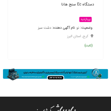
دستگاه Ec سنج هانا
پربازدید
وضعیت
نو
نام آگهی دهنده
دشت سبز
کرج
,
استان البرز
(ثابت)