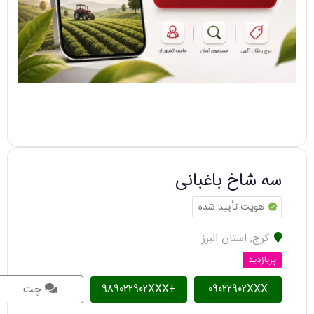
سه شاخ باغبانی
هویت تأیید شده
کرج
,
استان البرز
پربازدید
09022902XXX
+989022902XXX
چت