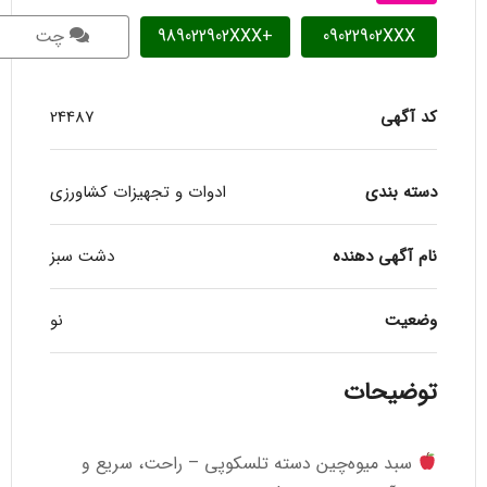
09022902XXX
+989022902XXX
چت
کد آگهی
24487
دسته بندی
ادوات و تجهیزات کشاورزی
نام آگهی دهنده
دشت سبز
وضعیت
نو
توضیحات
سبد میوه‌چین دسته تلسکوپی – راحت، سریع و