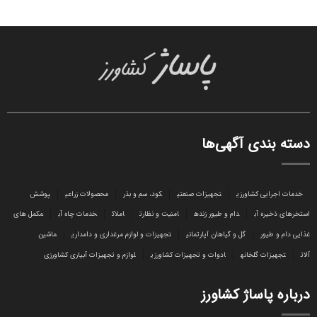
دسته بندی آگهی‌ها
خدمات اجرایی کشاورزی
تجهیزات صنعتی
کود، سم و بذر
محصولات زراعی
پوشش
استخرهای ذخیره آب
دام و طیور زنده
امنیت و نظارت
املاک
خدمات چاه آب
مکمل های
غذایی دام و طیور
گل و گیاهان آپارتمانی
تجهیزات و لوازم مرغداری و دامداری
ماشین
آلات
تجهیزات گلخانه
ادوات و تجهیزات کشاورزی
لوازم و تجهیزات آبیاری کشاورزی
درباره پاساژ کشاورز