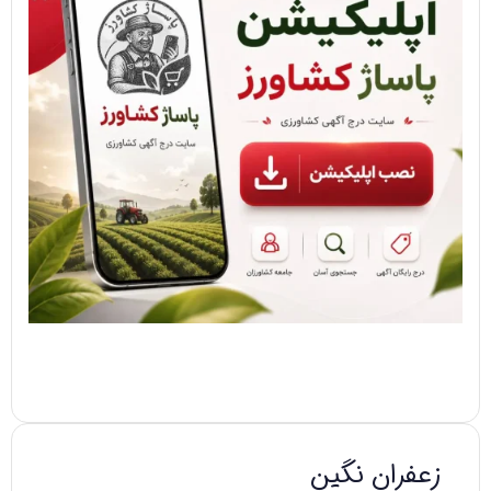
زعفران نگین