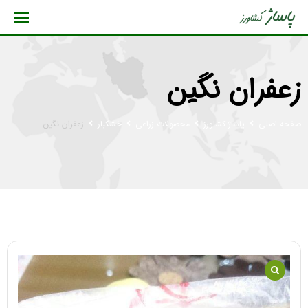
رش
ه
حتوا
زعفران نگین
صفحه اصلی
پاساژ کشاورز
محصولات زراعی
خشکبار
زعفران نگین