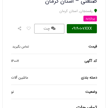
صنعتی – استان کرمان
رفسنجان
,
استان کرمان
پربازدید
09190107XXX
چت
قیمت
تماس بگیرید
کد آگهی
16007
دسته بندی
ماشین آلات
وضعیت
نو
توضیحات