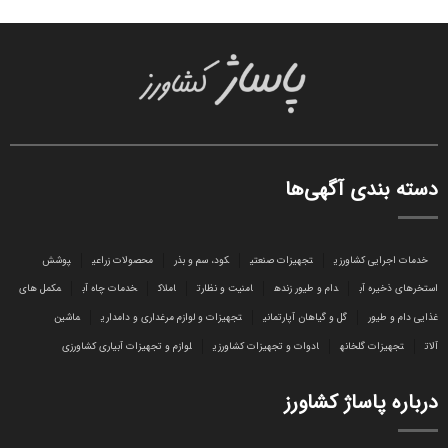
دسته بندی آگهی‌ها
خدمات اجرایی کشاورزی
تجهیزات صنعتی
کود، سم و بذر
محصولات زراعی
پوشش
استخرهای ذخیره آب
دام و طیور زنده
امنیت و نظارت
املاک
خدمات چاه آب
مکمل های
غذایی دام و طیور
گل و گیاهان آپارتمانی
تجهیزات و لوازم مرغداری و دامداری
ماشین
آلات
تجهیزات گلخانه
ادوات و تجهیزات کشاورزی
لوازم و تجهیزات آبیاری کشاورزی
درباره پاساژ کشاورز