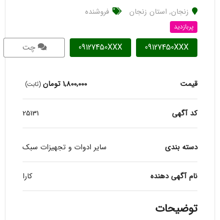
زنجان
,
استان زنجان
فروشنده
پربازدید
09127450XXX
09127450XXX
چت
قیمت
1,800,000
تومان
(ثابت)
کد آگهی
25131
دسته بندی
سایر ادوات و تجهیزات سبک
نام آگهی دهنده
کارا
توضیحات