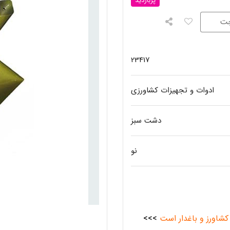
پربازدید
ت
23417
ادوات و تجهیزات کشاورزی
دشت سبز
نو
کشاورز و باغدار است
>>>