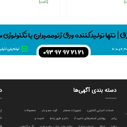
(ثابت)
(ثابت)
دسته بندی آگهی‌ها
د
پا
خدمات اجرایی کشاورزی
تجهیزات صنعتی
کود، سم و بذر
محصولات
ص
زراعی
پوشش استخرهای ذخیره آب
دام و طیور زنده
امنیت و
می
نظارت
املاک
خدمات چاه آب
مکمل های غذایی دام و طیور
گل و گیاهان