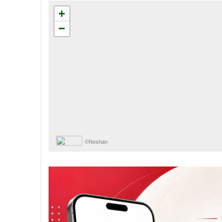
+
−
©Neshan