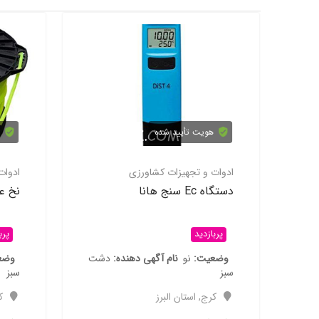
هویت تأیید شده
ی
ادوات و تجهیزات کشاورزی
نی دو
دستگاه Ec سنج هانا
پربازدید
هنده
دشت
وضعیت
نو
نام آگهی دهنده
دشت
سبز
کرج
,
استان البرز