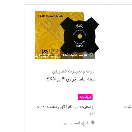
هویت تأیید شده
زی
ادوات و تجهیزات کشاورزی
 تراش 2 پر اره ای
تیغه علف تراش 4 پر SKN
پربازدید
دهنده
دشت
وضعیت
نو
نام آگهی دهنده
دشت
سبز
کرج
,
استان البرز