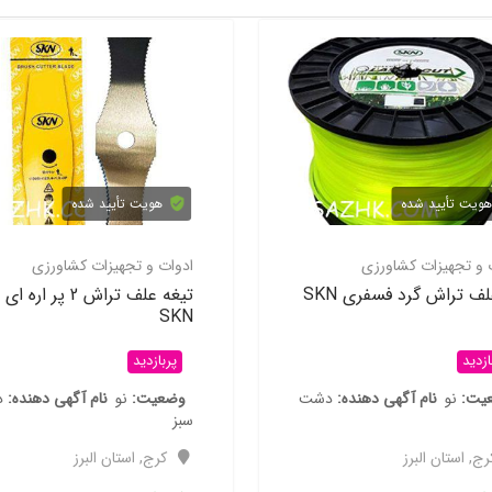
هویت تأیید شده
هویت تأیید شده
ادوات و تجهیزات کشاورزی
ادوات و تجهیزات کشاور
نخ علف تراش گرد فسفری SKN
تیغه علف
SKN
پربازدید
پربازدید
وضعیت
نو
نام آگهی دهنده
دشت
وضعیت
نو
نام آگهی 
سبز
سبز
کرج
,
استان البرز
کرج
,
استان البرز