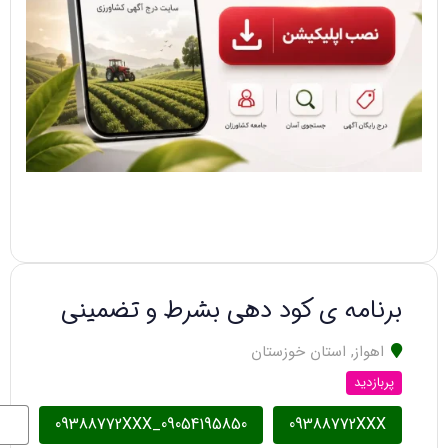
برنامه ی کود دهی بشرط و تضمینی
اهواز
,
استان خوزستان
پربازدید
09054195850_09388772XXX
09388772XXX