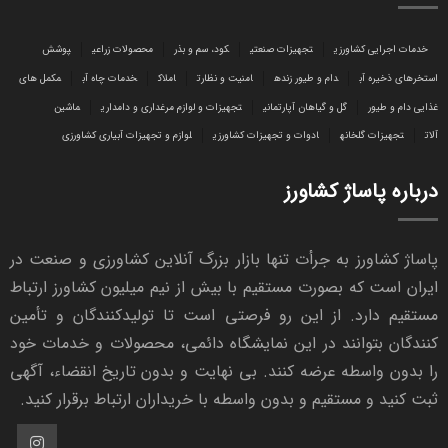
خدمات اجرایی کشاورزی
تجهیزات صنعتی
کود، سم و بذر
محصولات زراعی
پوشش
استخرهای ذخیره آب
دام و طیور زنده
امنیت و نظارت
املاک
خدمات چاه آب
مکمل های
غذایی دام و طیور
گل و گیاهان آپارتمانی
تجهیزات و لوازم مرغداری و دامداری
ماشین
آلات
تجهیزات گلخانه
ادوات و تجهیزات کشاورزی
لوازم و تجهیزات آبیاری کشاورزی
درباره پاساژ کشاورز
پاساژ کشاورز به جرأت تنها بازار بزرگ آنلاین کشاورزی و صنعت در
ایران است که بصورت مستقیم با بیش از نیم میلیون کشاورز ارتباط
مستقیم دارد. از این رو فرصتی است تا تولیدکنندگان و تأمین
کنندگان بتوانند در این نمایشگاه دائمی، محصولات و خدمات خود
را بدون واسطه عرضه کنند. بی نهایت و بدون تاریخ انقضاء، آگهی
ثبت کنید و مستقیم و بدون واسطه با خریداران ارتباط برقرار کنید.