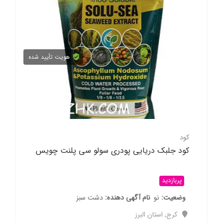
هویت تأیید شده
کود
کود جلبک دریایی پودری سولو سی پلنت چویس
پربازدید
وضعیت
نو
نام آگهی دهنده
دشت سبز
کرج
,
استان البرز