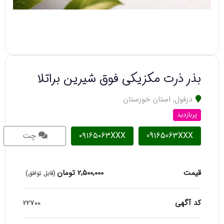
بذر ذرت مکزیکی فوق شیرین براتلا
دزفول
,
استان خوزستان
پربازدید
09165063XXX
۰۹۱۶۵۰۶۳XXX
چت
قیمت
2,500,000
تومان
(قابل توافق)
کد آگهی
22700