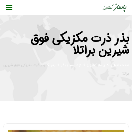
رش
ه
حتوا
بذر ذرت مکزیکی فوق
شیرین براتلا
صفحه اصلی
پاساژ کشاورز
کود، سم و بذر
بذر
بذر ذرت مکزیکی فوق شیرین
براتلا