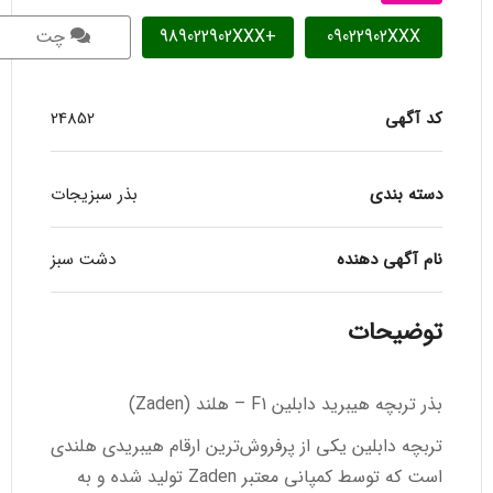
09022902XXX
+989022902XXX
چت
کد آگهی
24852
دسته بندی
بذر سبزیجات
نام آگهی دهنده
دشت سبز
توضیحات
بذر تربچه هیبرید دابلین F1 – هلند (Zaden)
تربچه دابلین یکی از پرفروش‌ترین ارقام هیبریدی هلندی
است که توسط کمپانی معتبر Zaden تولید شده و به