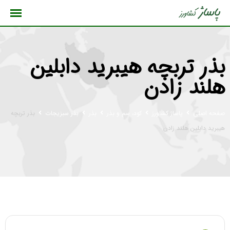
رش
ه
حتوا
بذر تربچه هیبرید دابلین
هلند زادن
صفحه اصلی
پاساژ کشاورز
کود، سم و بذر
بذر
بذر سبزیجات
بذر تربچه
هیبرید دابلین هلند زادن