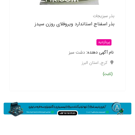
بذر سبزیجات
بذر اسفناج استاندارد ویروفلای روزن سیدز
پربازدید
نام آگهی دهنده
دشت سبز
کرج
,
استان البرز
(ثابت)