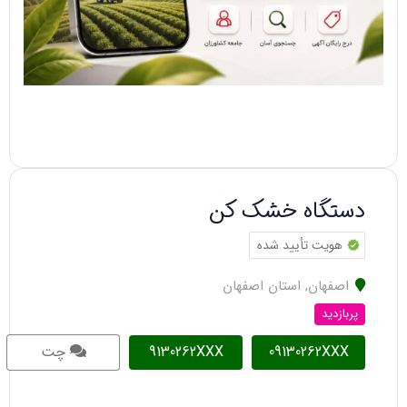
دستگاه خشک کن
هویت تأیید شده
اصفهان
,
استان اصفهان
پربازدید
09130262XXX
9130262XXX
چت