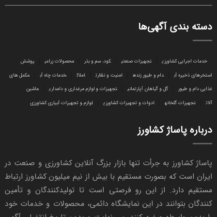
دسته بندی آگهی‌ها
خدمات اجرایی کشاورزی
تجهیزات صنعتی
کود، سم و بذر
محصولات زراعی
پوشش
استخرهای ذخیره آب
دام و طیور زنده
امنیت و نظارت
املاک
خدمات چاه آب
مکمل های
غذایی دام و طیور
گل و گیاهان آپارتمانی
تجهیزات و لوازم مرغداری و دامداری
ماشین
آلات
تجهیزات گلخانه
ادوات و تجهیزات کشاورزی
لوازم و تجهیزات آبیاری کشاورزی
درباره پاساژ کشاورز
پاساژ کشاورز به جرأت تنها بازار بزرگ آنلاین کشاورزی و صنعت در
ایران است که بصورت مستقیم با بیش از نیم میلیون کشاورز ارتباط
مستقیم دارد. از این رو فرصتی است تا تولیدکنندگان و تأمین
کنندگان بتوانند در این نمایشگاه دائمی، محصولات و خدمات خود