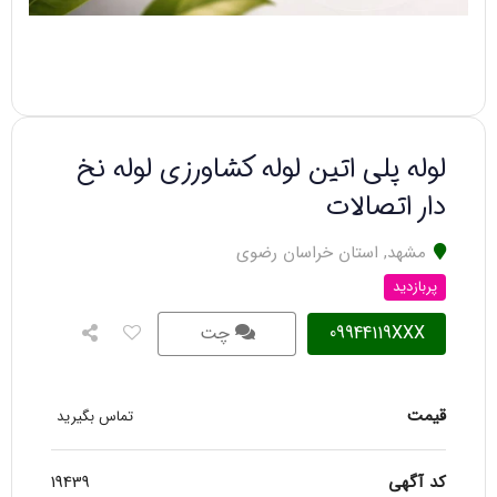
لوله پلی اتین لوله کشاورزی لوله نخ
دار اتصالات
مشهد
,
استان خراسان رضوی
پربازدید
09944119XXX
چت
قیمت
تماس بگیرید
کد آگهی
19439