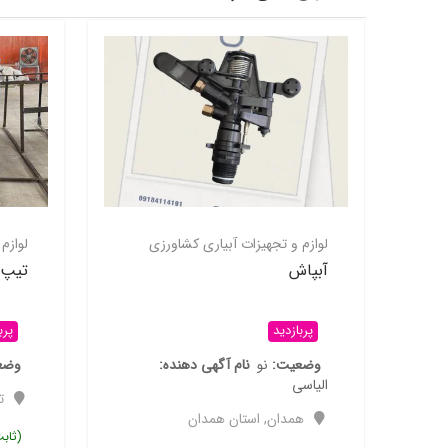
لوازم و تجهیزات آبیاری کشاورزی
لوازم
آبپاش
تیپ 20سانتی علاک
پربازدید
پرب
ف
وضعیت
نو
نام آگهی دهنده
وضع
الیاسی
ت
همدان
,
استان همدان
(ثاب