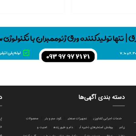
دسته بندی آگهی‌ها
د
پا
خدمات اجرایی کشاورزی
تجهیزات صنعتی
کود، سم و بذر
محصولات
ص
زراعی
پوشش استخرهای ذخیره آب
دام و طیور زنده
امنیت و
می