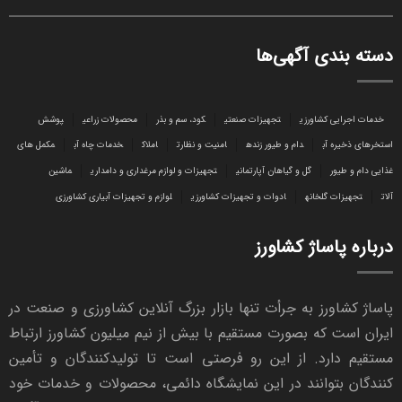
دسته بندی آگهی‌ها
خدمات اجرایی کشاورزی
تجهیزات صنعتی
کود، سم و بذر
محصولات زراعی
پوشش
استخرهای ذخیره آب
دام و طیور زنده
امنیت و نظارت
املاک
خدمات چاه آب
مکمل های
غذایی دام و طیور
گل و گیاهان آپارتمانی
تجهیزات و لوازم مرغداری و دامداری
ماشین
آلات
تجهیزات گلخانه
ادوات و تجهیزات کشاورزی
لوازم و تجهیزات آبیاری کشاورزی
درباره پاساژ کشاورز
پاساژ کشاورز به جرأت تنها بازار بزرگ آنلاین کشاورزی و صنعت در
ایران است که بصورت مستقیم با بیش از نیم میلیون کشاورز ارتباط
مستقیم دارد. از این رو فرصتی است تا تولیدکنندگان و تأمین
کنندگان بتوانند در این نمایشگاه دائمی، محصولات و خدمات خود