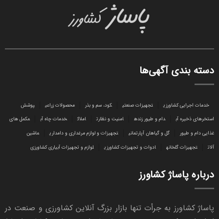
دسته بندی آگهی‌ها
خدمات اجرایی کشاورزی
تجهیزات صنعتی
کود، سم و بذر
محصولات زراعی
پوشش
استخرهای ذخیره آب
دام و طیور زنده
امنیت و نظارت
املاک
خدمات چاه آب
مکمل های
غذایی دام و طیور
گل و گیاهان آپارتمانی
تجهیزات و لوازم مرغداری و دامداری
ماشین
آلات
تجهیزات گلخانه
ادوات و تجهیزات کشاورزی
لوازم و تجهیزات آبیاری کشاورزی
درباره پاساژ کشاورز
پاساژ کشاورز به جرأت تنها بازار بزرگ آنلاین کشاورزی و صنعت در