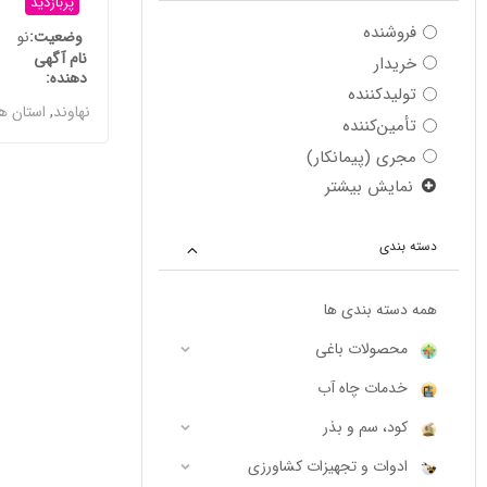
پربازدید
فروشنده
وضعیت
نو
نام آگهی
خریدار
دهنده
تولیدکننده
نهاوند
,
استان ه
تأمین‌کننده
مجری (پیمانکار)
نمایش بیشتر
دسته بندی
همه دسته بندی ها
محصولات باغی
خدمات چاه آب
کود، سم و بذر
ادوات و تجهیزات کشاورزی