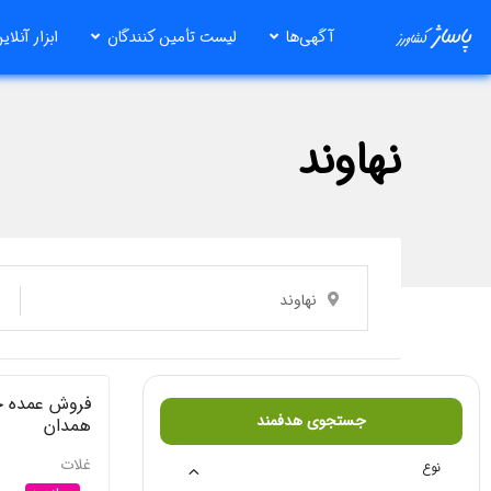
رش
آگهی‌ها
لیست تأمین کنندگان
ابزار آنلای
ه
حتوا
نهاوند
نهاوند
فروش عمده ج
جستجوی هدفمند
همدان
غلات
نوع