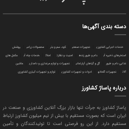
دسته بندی آگهی‌ها
خدمات اجرایی کشاورزی
تجهیزات صنعتی
کود، سم و بذر
محصولات زراعی
پوشش
استخرهای ذخیره آب
دام و طیور زنده
امنیت و نظارت
املاک
خدمات چاه آب
مکمل های
غذایی دام و طیور
گل و گیاهان آپارتمانی
تجهیزات و لوازم مرغداری و دامداری
ماشین
آلات
تجهیزات گلخانه
ادوات و تجهیزات کشاورزی
لوازم و تجهیزات آبیاری کشاورزی
درباره پاساژ کشاورز
پاساژ کشاورز به جرأت تنها بازار بزرگ آنلاین کشاورزی و صنعت در
ایران است که بصورت مستقیم با بیش از نیم میلیون کشاورز ارتباط
مستقیم دارد. از این رو فرصتی است تا تولیدکنندگان و تأمین