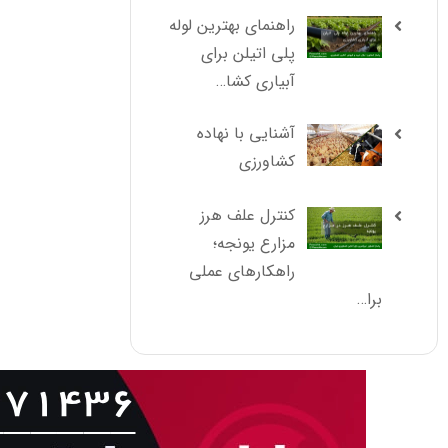
راهنمای بهترین لوله
پلی اتیلن برای
آبیاری کشا…
آشنایی با نهاده
کشاورزی
کنترل علف هرز
مزارع یونجه؛
راهکارهای عملی
برا…