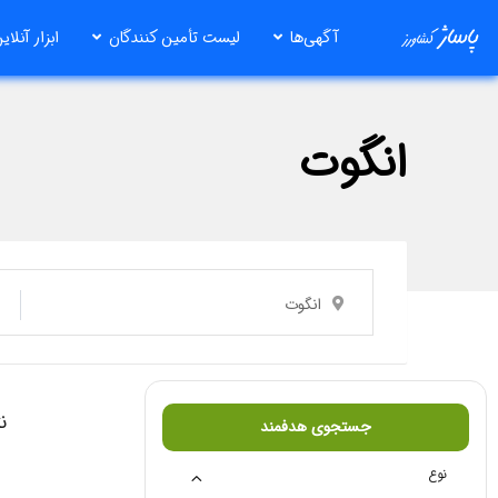
رش
آگهی‌ها
لیست تأمین کنندگان
ابزار آنلای
ه
حتوا
انگوت
انگوت
ن
جستجوی هدفمند
نوع