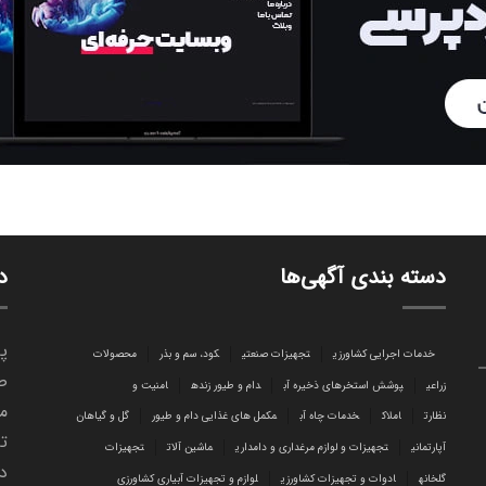
دسته بندی آگهی‌ها
د
پا
خدمات اجرایی کشاورزی
تجهیزات صنعتی
کود، سم و بذر
محصولات
ص
زراعی
پوشش استخرهای ذخیره آب
دام و طیور زنده
امنیت و
می
نظارت
املاک
خدمات چاه آب
مکمل های غذایی دام و طیور
گل و گیاهان
تا
آپارتمانی
تجهیزات و لوازم مرغداری و دامداری
ماشین آلات
تجهیزات
د
گلخانه
ادوات و تجهیزات کشاورزی
لوازم و تجهیزات آبیاری کشاورزی