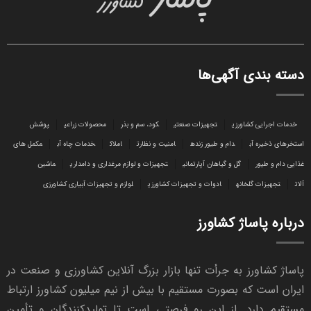
دسته بندی آگهی‌ها
خدمات اجرایی کشاورزی
تجهیزات صنعتی
کود، سم و بذر
محصولات زراعی
پوشش
استخرهای ذخیره آب
دام و طیور زنده
امنیت و نظارت
املاک
خدمات چاه آب
مکمل های
غذایی دام و طیور
گل و گیاهان آپارتمانی
تجهیزات و لوازم مرغداری و دامداری
ماشین
آلات
تجهیزات گلخانه
ادوات و تجهیزات کشاورزی
لوازم و تجهیزات آبیاری کشاورزی
درباره پاساژ کشاورز
پاساژ کشاورز به جرأت تنها بازار بزرگ آنلاین کشاورزی و صنعت در
ایران است که بصورت مستقیم با بیش از نیم میلیون کشاورز ارتباط
مستقیم دارد. از این رو فرصتی است تا تولیدکنندگان و تأمین