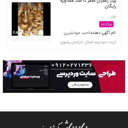
پیاز زعفران صفر تا صد مشاوره
رایگان
بذر
پربازدید
نام آگهی دهنده
احمد جهانشیری
تربت حیدریه
,
استان خراسان رضوی