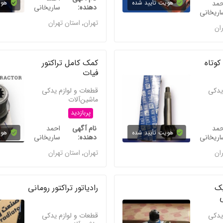
حمد
هویت تأیید شده
هوی
دهنده
ساریخانی
اریخانی
تهران
,
استان تهران
ران
کوتاه
کمک کامل تراکتور
فیات
یدکی
قطعات و لوازم یدکی
ماشین‌آلات
پربازدید
حمد
نام آگهی
احمد
هویت تأیید شده
هوی
اریخانی
دهنده
ساریخانی
ران
تهران
,
استان تهران
یک
رادیاتور تراکتور رومانی
ی
یدکی
قطعات و لوازم یدکی