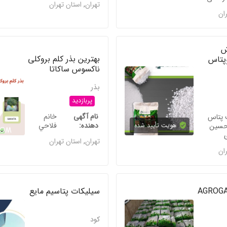
تهران
,
استان تهران
ران
ش
بهترین بذر کلم بروکلی
وپتاس
ناکسوس ساکاتا
بذر
پربازدید
نام آگهی
خانم
پتاس
دهنده
فلاحي
حسین
هویت تأیید شده
تهران
,
استان تهران
ران
سیلیکات پتاسیم مایع
کود