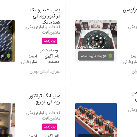
رگوسن
پمپ هیدرولیک
تراکتور رومانی
هیدروپک
یدکی
قطعات و لوازم یدکی
ماشین‌آلات
پربازدید
وضعیت
نو
حمد
هویت تأیید شده
نام آگهی
احمد
هوی
اریخانی
دهنده
ساریخانی
ران
تهران
,
استان تهران
مل
میل لنگ تراکتور
ی
رومانی فورج
یدکی
قطعات و لوازم یدکی
ماشین‌آلات
پربازدید
نام آگهی
احمد