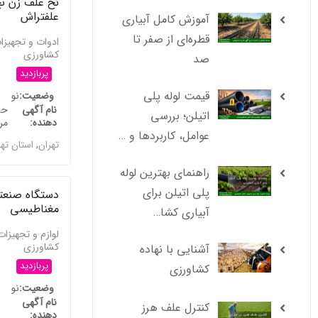
نخ علف زن ن
علفتراش
آموزش کامل آبیاری
قطره‌ای از صفر تا
ادوات و تجهیزا
کشاورزی
صد
پربازدید
قیمت لوله پلی
وضعیت
نو
نام آگهی
حس
اتیلن؛ بررسی
دهنده
مر
عوامل، کاربردها و …
تهران
,
استان ته
راهنمای بهترین لوله
پلی اتیلن برای
دستگاه صنعت
مغناطیسی
آبیاری کشا…
لوازم و تجهیزات
کشاورزی
آشنایی با نهاده
پربازدید
کشاورزی
وضعیت
نو
نام آگهی
کنترل علف هرز
دهنده