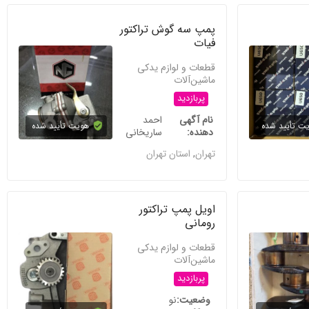
پمپ سه گوش تراکتور
فیات
قطعات و لوازم یدکی
ماشین‌آلات
پربازدید
نام آگهی
احمد
ت تأیید شده
هویت تأیید شده
دهنده
ساریخانی
تهران
,
استان تهران
اویل پمپ تراکتور
رومانی
قطعات و لوازم یدکی
ماشین‌آلات
پربازدید
وضعیت
نو