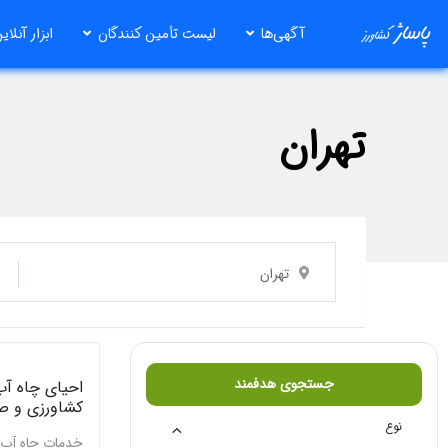
رش
آگهی‌ها
لیست تأمین کنندگان
ابزار آنلای
ه
حتوا
تهران
تهران
جستجوی هدفمند
احیای چاه آ
کشاورزی و ص
نوع
خدمات چاه آب