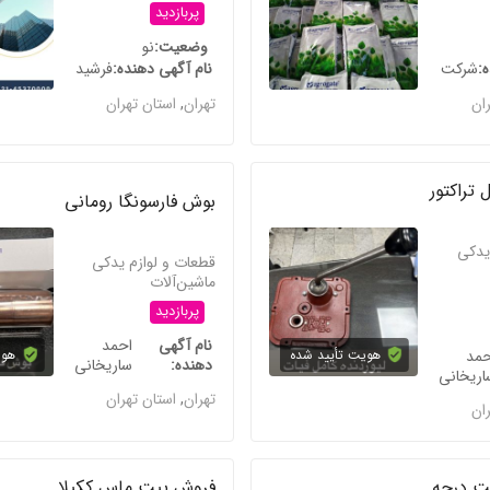
پربازدید
وضعیت
نو
ه
شرکت
نام آگهی دهنده
فرشید
ران
تهران
,
استان تهران
 تراکتور
بوش فارسونگا رومانی
یدکی
قطعات و لوازم یدکی
ماشین‌آلات
پربازدید
نام آگهی
احمد
حمد
هویت تأیید شده
هوی
دهنده
ساریخانی
اریخانی
تهران
,
استان تهران
ران
ت درجه
فروش پیت ماس ککیلا