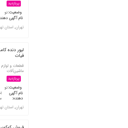
پربازدید
وضعیت
نو
نام آگهی دهند
تهران
,
استان ته
لیور دنده کامل
فیات
قطعات و لوازم 
ماشین‌آلات
پربازدید
وضعیت
نو
نام آگهی
ا
دهنده
س
تهران
,
استان ته
فروش کوکوپی