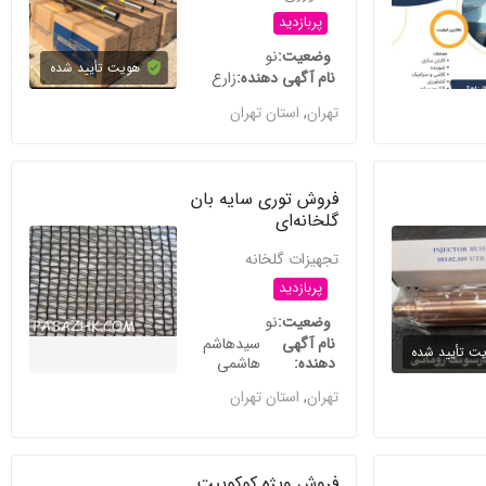
پربازدید
وضعیت
نو
هویت تأیید شده
نام آگهی دهنده
زارع
تهران
,
استان تهران
فروش توری سایه بان
گلخانه‌ای
تجهیزات گلخانه
پربازدید
وضعیت
نو
نام آگهی
سیدهاشم
ت تأیید شده
دهنده
هاشمی
تهران
,
استان تهران
فروش ویژه کوکوپیت