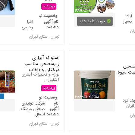
پربازدید
وضعیت
نو
آراد
بسپار
هویت تأیید شده
نام آگهی
ایلیا
دهنده
رحیمی
ران
تهران
,
استان تهران
استوانه آبیاری
زیرسطحی مناسب
ضمین
درختان و باغات
یت میوه
لوازم و تجهیزات آبیاری
کشاورزی
پربازدید
وضعیت
نو
ند کود
نام
شرکت تولیدی
انیان
آگهی
صنعتی ورسک
دهنده
اتصال
ران
تهران
,
استان تهران