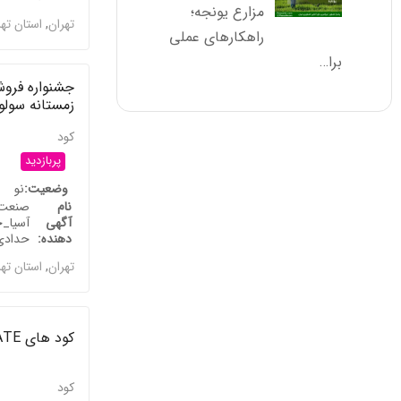
مزارع یونجه؛
تهران
,
استان ته
راهکارهای عملی
برا…
جشنواره فرو
زمستانه سول
کود
پربازدید
وضعیت
نو
نام
صنعت 
آگهی
آسیا_
دهنده
حدادی
تهران
,
استان ته
کود های AGROGATE
کود