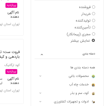
پربازدید
فروشنده
نام آگهی
خریدار
دهنده
تولیدکننده
تهران
,
استان ته
تأمین‌کننده
مجری (پیمانکار)
نمایش بیشتر
فروت ست؛ ت
دسته بندی
باردهی و کیف
کود ارگانیک
همه دسته بندی ها
پربازدید
محصولات باغی
نام آگهی
سه
دهنده
ایر
خدمات چاه آب
تهران
,
استان ته
کود، سم و بذر
ادوات و تجهیزات کشاورزی