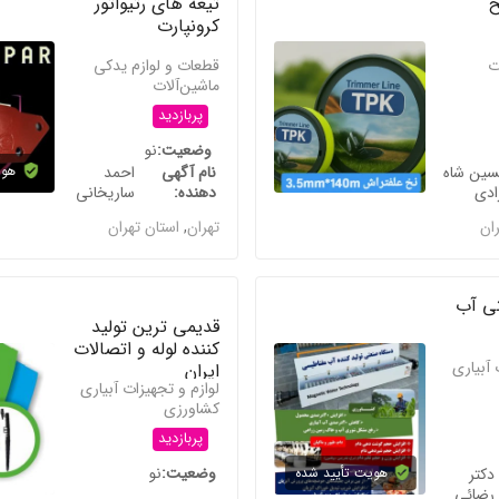
خ
تیغه های رتیواتور
کرونپارت
ت
قطعات و لوازم یدکی
ماشین‌آلات
پربازدید
وضعیت
نو
ین شاه
نام آگهی
احمد
هوی
ادی
دهنده
ساریخانی
ران
تهران
,
استان تهران
ی آب
قدیمی ترین تولید
کننده لوله و اتصالات
 آبیاری
ایران
لوازم و تجهیزات آبیاری
کشاورزی
پربازدید
وضعیت
نو
دکتر
هویت تأیید شده
رضائی