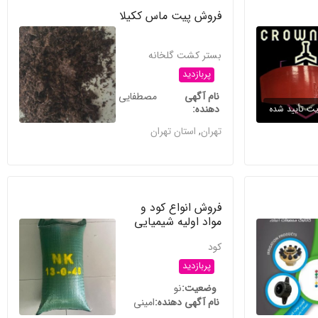
فروش پیت ماس ککیلا
بستر کشت گلخانه
پربازدید
نام آگهی
مصطفایی
دهنده
ت تأیید شده
تهران
,
استان تهران
فروش انواع کود و
مواد اولیه شیمیایی
کود
پربازدید
وضعیت
نو
نام آگهی دهنده
امینی