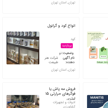
تهران
,
استان تهران
انواع کود و گرانول
کود
پربازدید
وضعیت
نو
نام آگهی
شرکت هنر
دهنده
طبیعت
تهران
,
استان تهران
فروش مه پاش یا
فوگرهای حرارتی 15
لیتری
ادوات و تجهیزات
کشاورزی