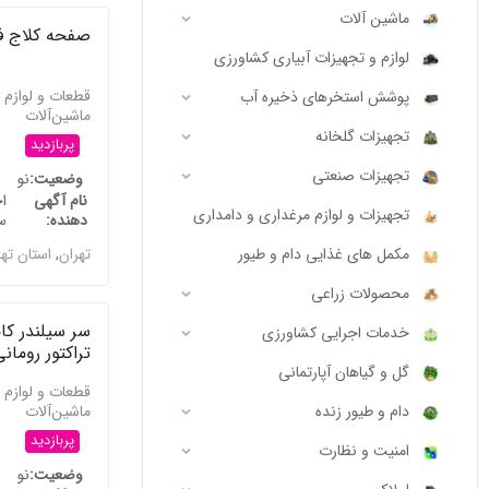
ماشین آلات
صفحه کلاج ف
لوازم و تجهیزات آبیاری کشاورزی
قطعات و لوازم 
پوشش استخرهای ذخیره آب
ماشین‌آلات
تجهیزات گلخانه
پربازدید
تجهیزات صنعتی
وضعیت
نو
نام آگهی
ا
تجهیزات و لوازم مرغداری و دامداری
دهنده
س
تهران
,
استان ته
مکمل های غذایی دام و طیور
محصولات زراعی
سر سیلندر کا
خدمات اجرایی کشاورزی
تراکتور رومان
گل و گیاهان آپارتمانی
قطعات و لوازم 
ماشین‌آلات
دام و طیور زنده
پربازدید
امنیت و نظارت
وضعیت
نو