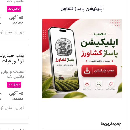
ماشین‌آلات
اپلیکیشن پاساژ کشاورز
پربازدید
نام آگهی
ا
دهنده
س
تهران
,
استان ته
پمپ هیدرول
تراکتور فیات
قطعات و لوازم 
ماشین‌آلات
پربازدید
نام آگهی
ا
دهنده
س
تهران
,
استان ته
جدیدترین‌ها