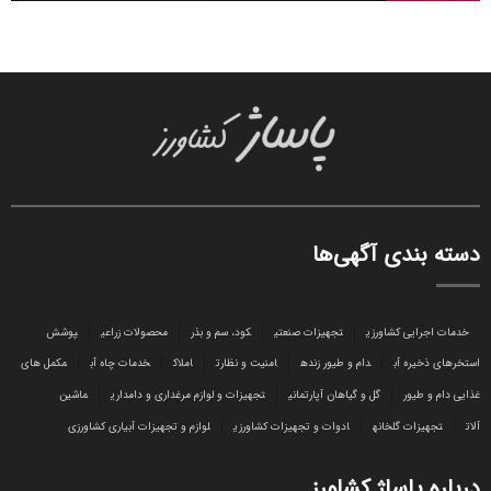
دسته بندی آگهی‌ها
خدمات اجرایی کشاورزی
تجهیزات صنعتی
کود، سم و بذر
محصولات زراعی
پوشش
استخرهای ذخیره آب
دام و طیور زنده
امنیت و نظارت
املاک
خدمات چاه آب
مکمل های
غذایی دام و طیور
گل و گیاهان آپارتمانی
تجهیزات و لوازم مرغداری و دامداری
ماشین
آلات
تجهیزات گلخانه
ادوات و تجهیزات کشاورزی
لوازم و تجهیزات آبیاری کشاورزی
درباره پاساژ کشاورز