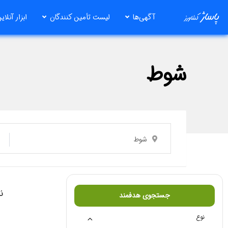
رش
آگهی‌ها
لیست تأمین کنندگان
ابزار آنلای
ه
حتوا
شوط
شوط
ن
جستجوی هدفمند
نوع