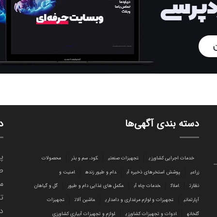
دسته بندی آگهی‌ها
د
پا
خدمات اجرایی کشاورزی
تجهیزات صنعتی
کود، سم و بذر
محصولات
ص
زراعی
پوشش استخرهای ذخیره آب
دام و طیور زنده
امنیت و
می
نظارت
املاک
خدمات چاه آب
مکمل های غذایی دام و طیور
گل و گیاهان
تا
آپارتمانی
تجهیزات و لوازم مرغداری و دامداری
ماشین آلات
تجهیزات
د
گلخانه
ادوات و تجهیزات کشاورزی
لوازم و تجهیزات آبیاری کشاورزی