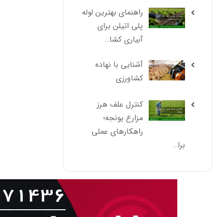
راهنمای بهترین لوله
پلی اتیلن برای
آبیاری کشا…
آشنایی با نهاده
کشاورزی
کنترل علف هرز
مزارع یونجه؛
راهکارهای عملی
برا…