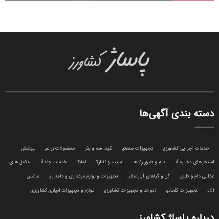
دسته بندی آگهی‌ها
خدمات اجرایی کشاورزی
تجهیزات صنعتی
کود، سم و بذر
محصولات زراعی
پوشش
استخرهای ذخیره آب
دام و طیور زنده
امنیت و نظارت
املاک
خدمات چاه آب
مکمل های
غذایی دام و طیور
گل و گیاهان آپارتمانی
تجهیزات و لوازم مرغداری و دامداری
ماشین
آلات
تجهیزات گلخانه
ادوات و تجهیزات کشاورزی
لوازم و تجهیزات آبیاری کشاورزی
درباره پاساژ کشاورز