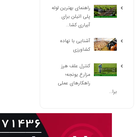
راهنمای بهترین لوله
پلی اتیلن برای
آبیاری کشا…
آشنایی با نهاده
کشاورزی
کنترل علف هرز
مزارع یونجه؛
راهکارهای عملی
برا…