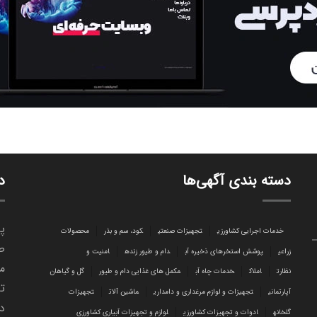
دسته بندی آگهی‌ها
د
پا
خدمات اجرایی کشاورزی
تجهیزات صنعتی
کود، سم و بذر
محصولات
ص
زراعی
پوشش استخرهای ذخیره آب
دام و طیور زنده
امنیت و
می
نظارت
املاک
خدمات چاه آب
مکمل های غذایی دام و طیور
گل و گیاهان
تا
آپارتمانی
تجهیزات و لوازم مرغداری و دامداری
ماشین آلات
تجهیزات
د
گلخانه
ادوات و تجهیزات کشاورزی
لوازم و تجهیزات آبیاری کشاورزی