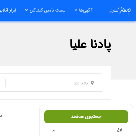
رش
آگهی‌ها
لیست تأمین کنندگان
ابزار آنلای
ه
حتوا
پادنا علیا
پادنا علیا
ن
جستجوی هدفمند
نوع