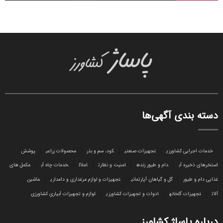
دسته بندی آگهی‌ها
خدمات اجرایی کشاورزی
تجهیزات صنعتی
کود، سم و بذر
محصولات زراعی
پوشش
استخرهای ذخیره آب
دام و طیور زنده
امنیت و نظارت
املاک
خدمات چاه آب
مکمل های
غذایی دام و طیور
گل و گیاهان آپارتمانی
تجهیزات و لوازم مرغداری و دامداری
ماشین
آلات
تجهیزات گلخانه
ادوات و تجهیزات کشاورزی
لوازم و تجهیزات آبیاری کشاورزی
درباره پاساژ کشاورز