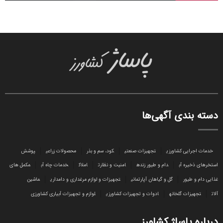
دسته بندی آگهی‌ها
خدمات اجرایی کشاورزی
تجهیزات صنعتی
کود، سم و بذر
محصولات زراعی
پوشش
استخرهای ذخیره آب
دام و طیور زنده
امنیت و نظارت
املاک
خدمات چاه آب
مکمل های
غذایی دام و طیور
گل و گیاهان آپارتمانی
تجهیزات و لوازم مرغداری و دامداری
ماشین
آلات
تجهیزات گلخانه
ادوات و تجهیزات کشاورزی
لوازم و تجهیزات آبیاری کشاورزی
درباره پاساژ کشاورز