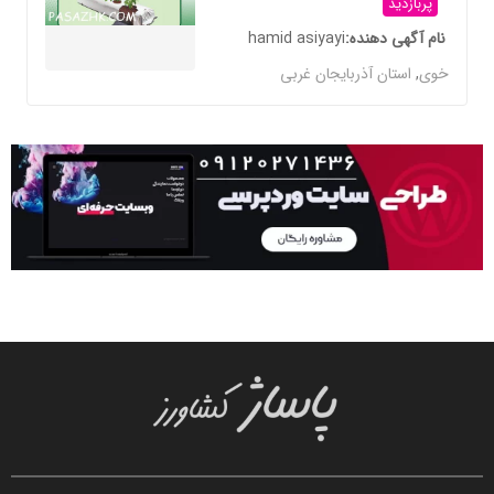
پربازدید
نام آگهی دهنده
hamid asiyayi
خوی
,
استان آذربایجان غربی