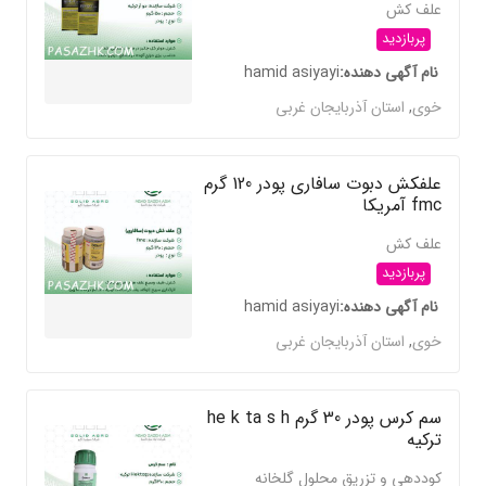
علف کش
پربازدید
نام آگهی دهنده
hamid asiyayi
خوی
,
استان آذربایجان غربی
علفکش دبوت سافاری پودر 120 گرم
fmc آمریکا
علف کش
پربازدید
نام آگهی دهنده
hamid asiyayi
خوی
,
استان آذربایجان غربی
سم کرس پودر 30 گرم he k ta s h
ترکیه
کوددهی و تزریق محلول گلخانه