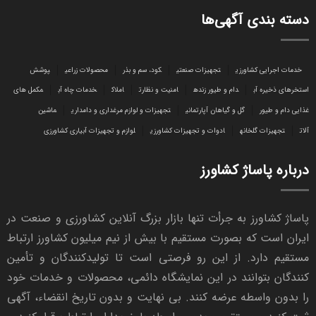
دسته بندی آگهی‌ها
خدمات اجرایی کشاورزی
تجهیزات صنعتی
کود، سم و بذر
محصولات زراعی
پوشش
استخرهای ذخیره آب
دام و طیور زنده
امنیت و نظارت
املاک
خدمات چاه آب
مکمل های
غذایی دام و طیور
گل و گیاهان آپارتمانی
تجهیزات و لوازم مرغداری و دامداری
ماشین
آلات
تجهیزات گلخانه
ادوات و تجهیزات کشاورزی
لوازم و تجهیزات آبیاری کشاورزی
درباره پاساژ کشاورز
پاساژ کشاورز به جرأت تنها بازار بزرگ آنلاین کشاورزی و صنعت در
ایران است که بصورت مستقیم با بیش از نیم میلیون کشاورز ارتباط
مستقیم دارد. از این رو فرصتی است تا تولیدکنندگان و تأمین
کنندگان بتوانند در این نمایشگاه دائمی، محصولات و خدمات خود
را بدون واسطه عرضه کنند. بی نهایت و بدون تاریخ انقضاء، آگهی