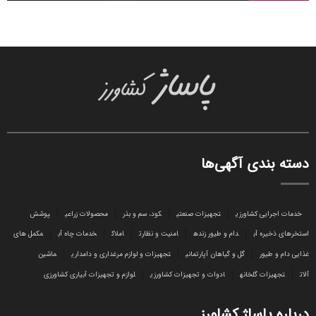
دسته بندی آگهی‌ها
خدمات اجرایی کشاورزی
تجهیزات صنعتی
کود، سم و بذر
محصولات زراعی
پوشش
استخرهای ذخیره آب
دام و طیور زنده
امنیت و نظارت
املاک
خدمات چاه آب
مکمل های
غذایی دام و طیور
گل و گیاهان آپارتمانی
تجهیزات و لوازم مرغداری و دامداری
ماشین
آلات
تجهیزات گلخانه
ادوات و تجهیزات کشاورزی
لوازم و تجهیزات آبیاری کشاورزی
درباره پاساژ کشاورز