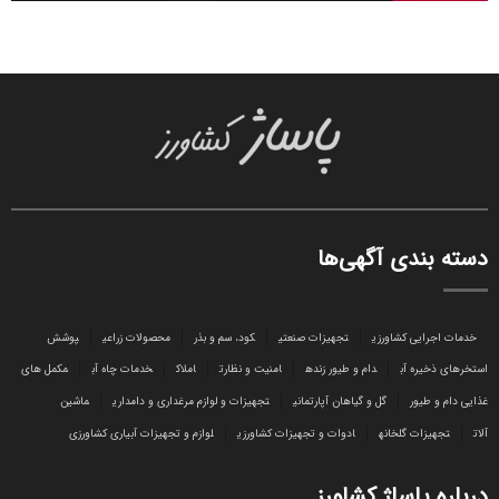
دسته بندی آگهی‌ها
خدمات اجرایی کشاورزی
تجهیزات صنعتی
کود، سم و بذر
محصولات زراعی
پوشش
استخرهای ذخیره آب
دام و طیور زنده
امنیت و نظارت
املاک
خدمات چاه آب
مکمل های
غذایی دام و طیور
گل و گیاهان آپارتمانی
تجهیزات و لوازم مرغداری و دامداری
ماشین
آلات
تجهیزات گلخانه
ادوات و تجهیزات کشاورزی
لوازم و تجهیزات آبیاری کشاورزی
درباره پاساژ کشاورز