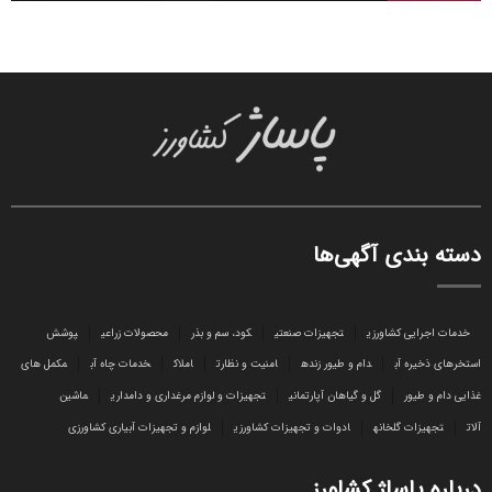
دسته بندی آگهی‌ها
خدمات اجرایی کشاورزی
تجهیزات صنعتی
کود، سم و بذر
محصولات زراعی
پوشش
استخرهای ذخیره آب
دام و طیور زنده
امنیت و نظارت
املاک
خدمات چاه آب
مکمل های
غذایی دام و طیور
گل و گیاهان آپارتمانی
تجهیزات و لوازم مرغداری و دامداری
ماشین
آلات
تجهیزات گلخانه
ادوات و تجهیزات کشاورزی
لوازم و تجهیزات آبیاری کشاورزی
درباره پاساژ کشاورز