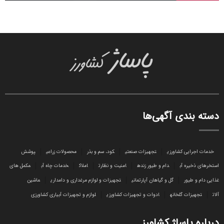
دسته بندی آگهی‌ها
خدمات اجرایی کشاورزی
تجهیزات صنعتی
کود، سم و بذر
محصولات زراعی
پوشش
استخرهای ذخیره آب
دام و طیور زنده
امنیت و نظارت
املاک
خدمات چاه آب
مکمل های
غذایی دام و طیور
گل و گیاهان آپارتمانی
تجهیزات و لوازم مرغداری و دامداری
ماشین
آلات
تجهیزات گلخانه
ادوات و تجهیزات کشاورزی
لوازم و تجهیزات آبیاری کشاورزی
درباره پاساژ کشاورز