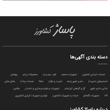
دسته بندی آگهی‌ها
خدمات اجرایی کشاورزی
تجهیزات صنعتی
کود، سم و بذر
محصولات زراعی
پوشش
استخرهای ذخیره آب
دام و طیور زنده
امنیت و نظارت
املاک
خدمات چاه آب
مکمل های
غذایی دام و طیور
گل و گیاهان آپارتمانی
تجهیزات و لوازم مرغداری و دامداری
ماشین
آلات
تجهیزات گلخانه
ادوات و تجهیزات کشاورزی
لوازم و تجهیزات آبیاری کشاورزی
درباره پاساژ کشاورز