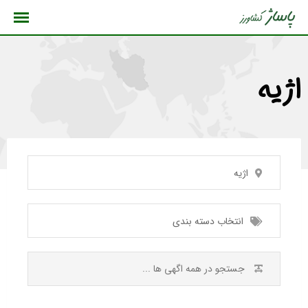
رش
ه
حتوا
اژیه
اژیه
انتخاب دسته بندی