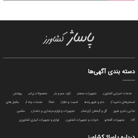
دسته بندی آگهی‌ها
خدمات اجرایی کشاورزی
تجهیزات صنعتی
کود، سم و بذر
محصولات زراعی
پوشش
استخرهای ذخیره آب
دام و طیور زنده
امنیت و نظارت
املاک
خدمات چاه آب
مکمل های
غذایی دام و طیور
گل و گیاهان آپارتمانی
تجهیزات و لوازم مرغداری و دامداری
ماشین
آلات
تجهیزات گلخانه
ادوات و تجهیزات کشاورزی
لوازم و تجهیزات آبیاری کشاورزی
درباره پاساژ کشاورز