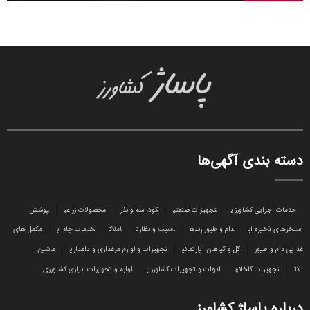
دسته بندی آگهی‌ها
خدمات اجرایی کشاورزی
تجهیزات صنعتی
کود، سم و بذر
محصولات زراعی
پوشش
استخرهای ذخیره آب
دام و طیور زنده
امنیت و نظارت
املاک
خدمات چاه آب
مکمل های
غذایی دام و طیور
گل و گیاهان آپارتمانی
تجهیزات و لوازم مرغداری و دامداری
ماشین
آلات
تجهیزات گلخانه
ادوات و تجهیزات کشاورزی
لوازم و تجهیزات آبیاری کشاورزی
درباره پاساژ کشاورز